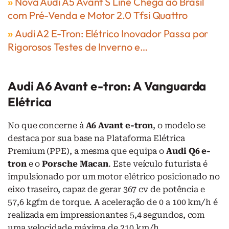
»
Nova Audi A5 Avant S Line Chega ao Brasil
com Pré-Venda e Motor 2.0 Tfsi Quattro
»
Audi A2 E-Tron: Elétrico Inovador Passa por
Rigorosos Testes de Inverno e…
Audi A6 Avant e-tron: A Vanguarda
Elétrica
No que concerne à
A6 Avant e-tron
, o modelo se
destaca por sua base na Plataforma Elétrica
Premium (PPE), a mesma que equipa o
Audi Q6 e-
tron
e o
Porsche Macan
. Este veículo futurista é
impulsionado por um motor elétrico posicionado no
eixo traseiro, capaz de gerar 367 cv de potência e
57,6 kgfm de torque. A aceleração de 0 a 100 km/h é
realizada em impressionantes 5,4 segundos, com
uma velocidade máxima de 210 km/h.