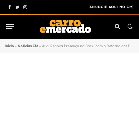
ANUNCIE AQUI NO CM
Facebook
Twitter
Instagram
Início
»
Notícias CM
»
Audi Renova Presença no Brasil com o Retorno das Peruas A5 Avant e A6 Avant E-tron