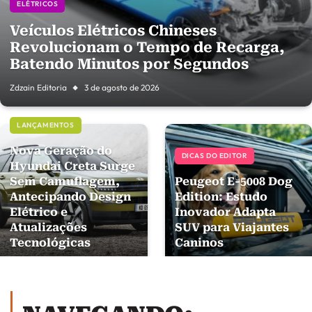
ELÉTRICOS
Veículos Elétricos Chineses
Revolucionam o Tempo de Recarga,
Batendo Minutos por Segundos
Zdzain Editoria
3 de agosto de 2026
LANÇAMENTOS
Nova Geração do
DICAS DO EDITOR
Hyundai Creta Surge
Sem Camuflagem,
Peugeot E-5008 Dog
Antecipando Design
Edition: Estudo
Elétrico e
Inovador Adapta
Atualizações
SUV para Viajantes
Tecnológicas
Caninos