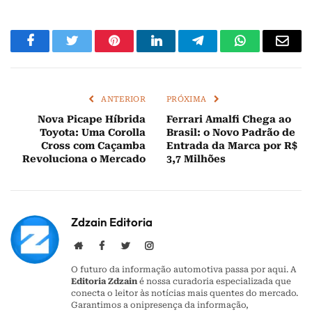
Facebook
Twitter
Pinterest
LinkedIn
Telegram
WhatsApp
E-
mail
ANTERIOR
PRÓXIMA
Nova Picape Híbrida
Ferrari Amalfi Chega ao
Toyota: Uma Corolla
Brasil: o Novo Padrão de
Cross com Caçamba
Entrada da Marca por R$
Revoluciona o Mercado
3,7 Milhões
Zdzain Editoria
Website
Facebook
Twitter
Instagram
O futuro da informação automotiva passa por aqui. A
Editoria Zdzain
é nossa curadoria especializada que
conecta o leitor às notícias mais quentes do mercado.
Garantimos a onipresença da informação,