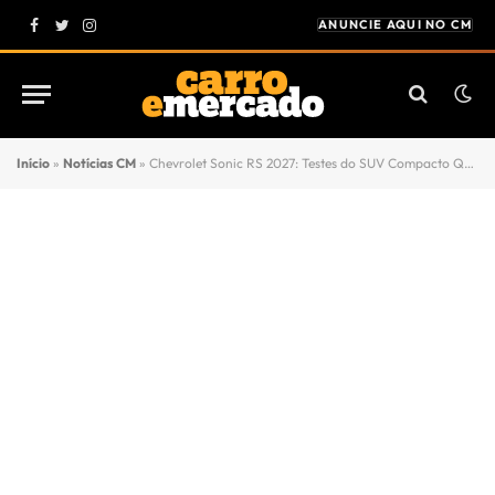
ANUNCIE AQUI NO CM
Facebook
Twitter
Instagram
Início
»
Notícias CM
»
Chevrolet Sonic RS 2027: Testes do SUV Compacto Que Promete Revolucionar o Mercado Brasileiro