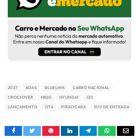
2027
ADAS
BLUELINK
CARRO NACIONAL
CROSSOVER
HB20
HYUNDAI
I20
LANÇAMENTO
OTA
PIRACICABA
SUV DE ENTRADA
Facebook
Twitter
Pinterest
LinkedIn
Telegram
WhatsApp
E-