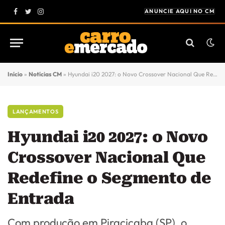
ANUNCIE AQUI NO CM
Facebook
Twitter
Instagram
Início
»
Notícias CM
»
Hyundai i20 2027: o Novo Crossover Nacional Que Redefine o Segmento de Entrada
LANÇAMENTOS
Hyundai i20 2027: o Novo
Crossover Nacional Que
Redefine o Segmento de
Entrada
Com produção em Piracicaba (SP), o