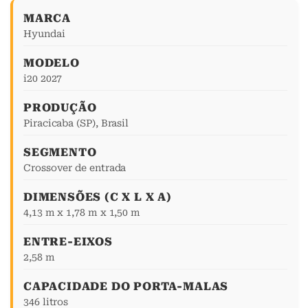
MARCA
Hyundai
MODELO
i20 2027
PRODUÇÃO
Piracicaba (SP), Brasil
SEGMENTO
Crossover de entrada
DIMENSÕES (C X L X A)
4,13 m x 1,78 m x 1,50 m
ENTRE-EIXOS
2,58 m
CAPACIDADE DO PORTA-MALAS
346 litros