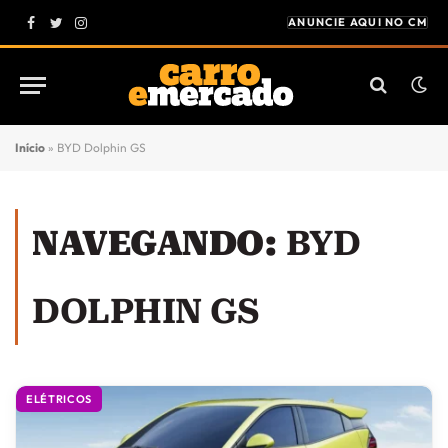
ANUNCIE AQUI NO CM
Facebook
Twitter
Instagram
Início
»
BYD Dolphin GS
NAVEGANDO:
BYD
DOLPHIN GS
ELÉTRICOS