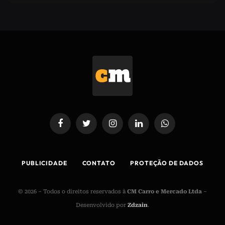
Facebook
Twitter
Instagram
LinkedIn
WhatsApp
PUBLICIDADE
CONTATO
PROTEÇÃO DE DADOS
© 2026 – Todos o direitos reservados à
CM Carro e Mercado Ltda
–
Desenvolvido por
Zdzain
.