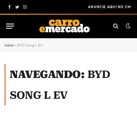
ANUNCIE AQUI NO CM
Facebook
Twitter
Instagram
Início
»
BYD Song L EV
NAVEGANDO:
BYD
SONG L EV