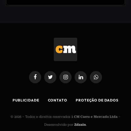
Facebook
Twitter
Instagram
LinkedIn
WhatsApp
PUBLICIDADE
CONTATO
PROTEÇÃO DE DADOS
© 2026 – Todos o direitos reservados à
CM Carro e Mercado Ltda
–
Desenvolvido por
Zdzain
.