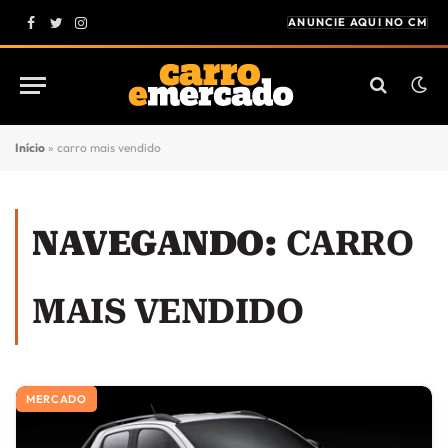
ANUNCIE AQUI NO CM
Facebook
Twitter
Instagram
Início
»
carro mais vendido
NAVEGANDO:
CARRO
MAIS VENDIDO
MERCADO