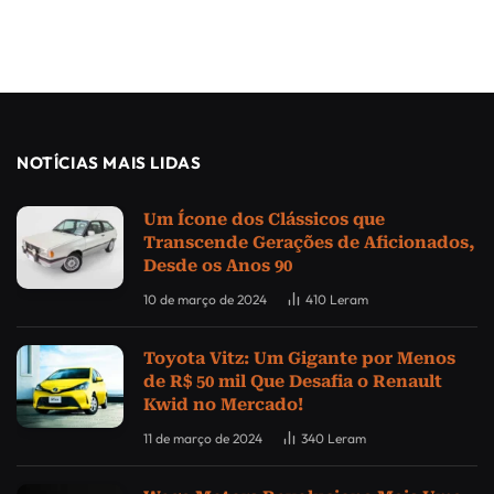
NOTÍCIAS MAIS LIDAS
Um Ícone dos Clássicos que
Transcende Gerações de Aficionados,
Desde os Anos 90
10 de março de 2024
410
Leram
Toyota Vitz: Um Gigante por Menos
de R$ 50 mil Que Desafia o Renault
Kwid no Mercado!
11 de março de 2024
340
Leram