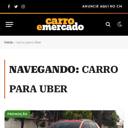
ANUNCIE AQUI NO CM
Facebook
Twitter
Instagram
Início
»
carro para Uber
NAVEGANDO:
CARRO
PARA UBER
PROMOÇÃO