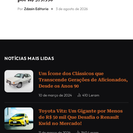
Por
Zdzain Editoria
3 de agosto de 2026
NOTÍCIAS MAIS LIDAS
Um Ícone dos Clássicos que
Transcende Gerações de Aficionados,
Desde os Anos 90
10 de março de 2024
410
Leram
Toyota Vitz: Um Gigante por Menos
de R$ 50 mil Que Desafia o Renault
Kwid no Mercado!
11 de março de 2024
340
Leram