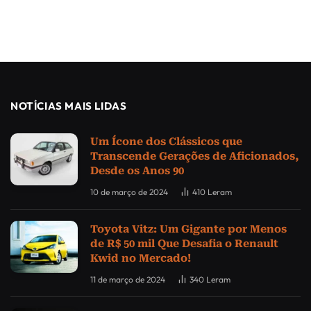
NOTÍCIAS MAIS LIDAS
Um Ícone dos Clássicos que
Transcende Gerações de Aficionados,
Desde os Anos 90
10 de março de 2024
410
Leram
Toyota Vitz: Um Gigante por Menos
de R$ 50 mil Que Desafia o Renault
Kwid no Mercado!
11 de março de 2024
340
Leram