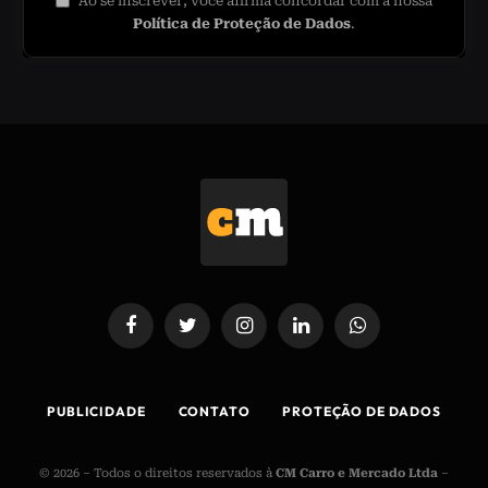
Ao se inscrever, você afirma concordar com a nossa
Política de Proteção de Dados
.
Facebook
Twitter
Instagram
LinkedIn
WhatsApp
PUBLICIDADE
CONTATO
PROTEÇÃO DE DADOS
© 2026 – Todos o direitos reservados à
CM Carro e Mercado Ltda
–