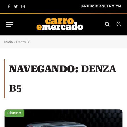
ANUNCIE AQUI NO CM
Facebook
Twitter
Instagram
Início
»
Denza B5
NAVEGANDO:
DENZA
B5
HÍBRIDO