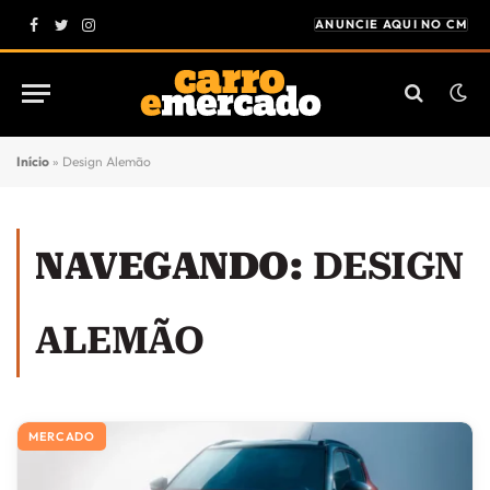
ANUNCIE AQUI NO CM
Facebook
Twitter
Instagram
Início
»
Design Alemão
NAVEGANDO:
DESIGN
ALEMÃO
MERCADO