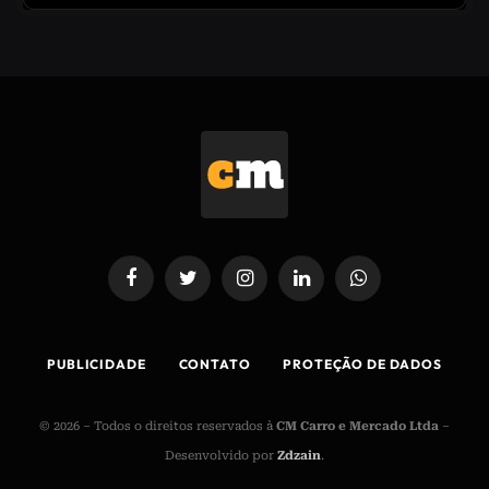
Facebook
Twitter
Instagram
LinkedIn
WhatsApp
PUBLICIDADE
CONTATO
PROTEÇÃO DE DADOS
© 2026 – Todos o direitos reservados à
CM Carro e Mercado Ltda
–
Desenvolvido por
Zdzain
.