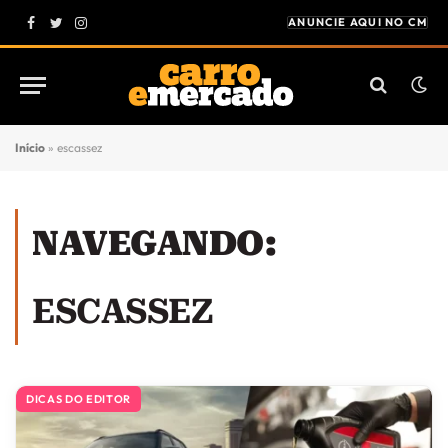
ANUNCIE AQUI NO CM
Facebook
Twitter
Instagram
Início
»
escassez
NAVEGANDO:
ESCASSEZ
DICAS DO EDITOR