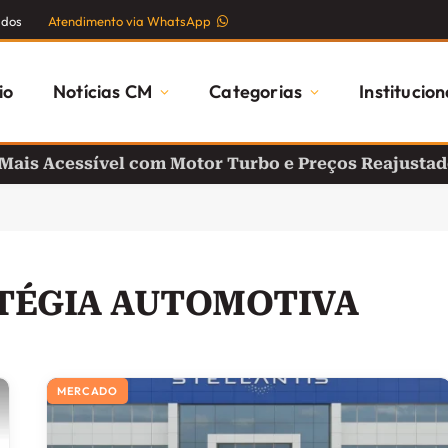
ados
Atendimento via WhatsApp
io
Notícias CM
Categorias
Institucion
 Mais Acessível com Motor Turbo e Preços Reajusta
TÉGIA AUTOMOTIVA
MERCADO