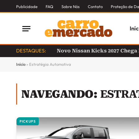
Publicidade
FAQ
Sobre Nós
Contato
Proteção de D
Iníc
DESTAQUES:
Novo Nissan Kicks 2027 Chega
Início
»
Estratégia Automotiva
NAVEGANDO:
ESTRA
PICKUPS