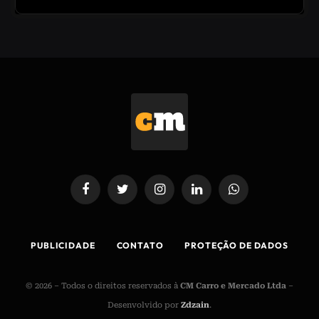
Facebook
Twitter
Instagram
LinkedIn
WhatsApp
PUBLICIDADE
CONTATO
PROTEÇÃO DE DADOS
© 2026 – Todos o direitos reservados à
CM Carro e Mercado Ltda
–
Desenvolvido por
Zdzain
.