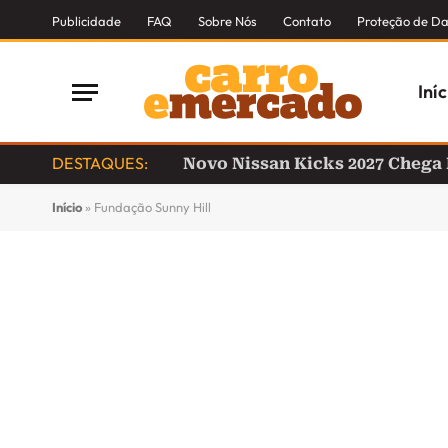
Publicidade
FAQ
Sobre Nós
Contato
Proteção de D
Iníc
DESTAQUES:
Novo Nissan Kicks 2027 Chega
Início
»
Fundação Sunny Hill