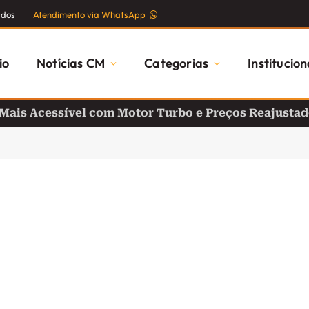
ados
Atendimento via WhatsApp
io
Notícias CM
Categorias
Institucion
 Mais Acessível com Motor Turbo e Preços Reajusta