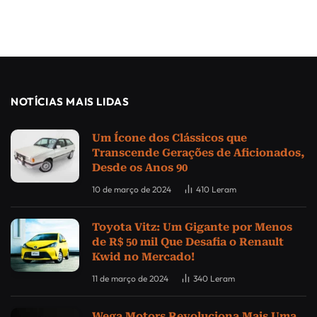
NOTÍCIAS MAIS LIDAS
Um Ícone dos Clássicos que
Transcende Gerações de Aficionados,
Desde os Anos 90
10 de março de 2024
410
Leram
Toyota Vitz: Um Gigante por Menos
de R$ 50 mil Que Desafia o Renault
Kwid no Mercado!
11 de março de 2024
340
Leram
Wega Motors Revoluciona Mais Uma