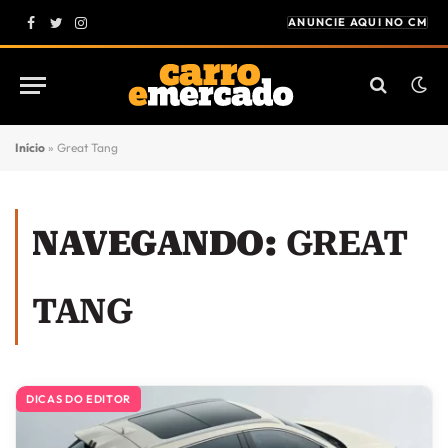
ANUNCIE AQUI NO CM
Facebook
Twitter
Instagram
Início
»
Great Tang
NAVEGANDO:
GREAT
TANG
DICAS DO EDITOR