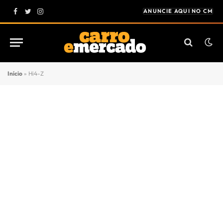
ANUNCIE AQUI NO CM
Facebook
Twitter
Instagram
Início
»
Hi4-Z