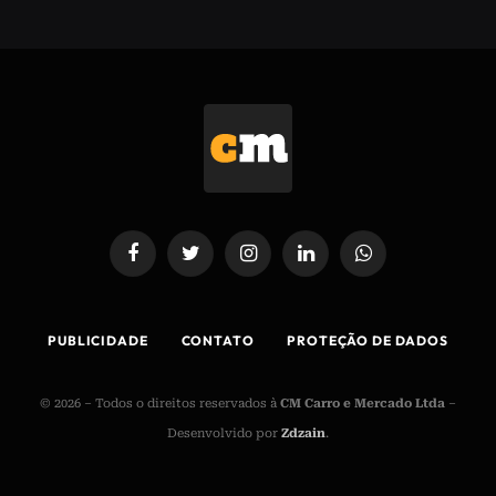
Facebook
Twitter
Instagram
LinkedIn
WhatsApp
PUBLICIDADE
CONTATO
PROTEÇÃO DE DADOS
© 2026 – Todos o direitos reservados à
CM Carro e Mercado Ltda
–
Desenvolvido por
Zdzain
.