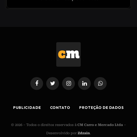
Facebook
Twitter
Instagram
LinkedIn
WhatsApp
PUBLICIDADE
CONTATO
PROTEÇÃO DE DADOS
© 2026 – Todos o direitos reservados à
CM Carro e Mercado Ltda
–
Desenvolvido por
Zdzain
.