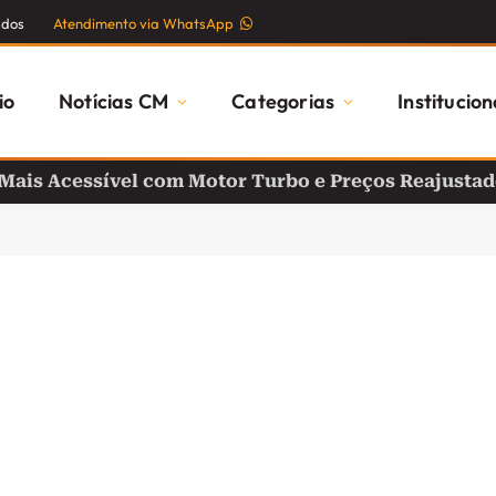
ados
Atendimento via WhatsApp
io
Notícias CM
Categorias
Institucion
 Mais Acessível com Motor Turbo e Preços Reajusta