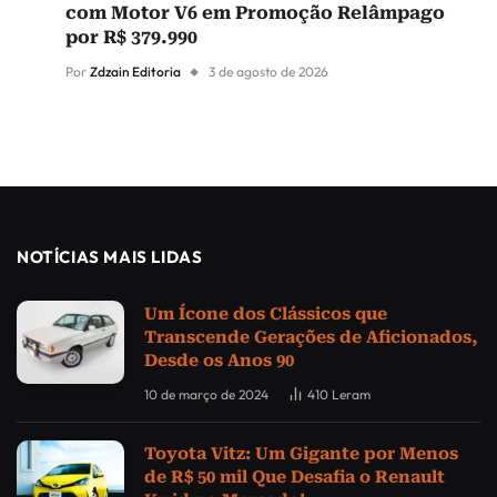
com Motor V6 em Promoção Relâmpago
por R$ 379.990
Por
Zdzain Editoria
3 de agosto de 2026
NOTÍCIAS MAIS LIDAS
Um Ícone dos Clássicos que
Transcende Gerações de Aficionados,
Desde os Anos 90
10 de março de 2024
410
Leram
Toyota Vitz: Um Gigante por Menos
de R$ 50 mil Que Desafia o Renault