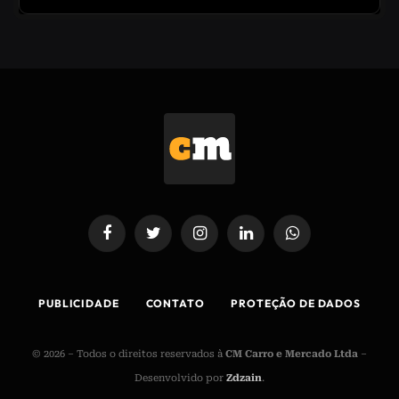
Facebook
Twitter
Instagram
LinkedIn
WhatsApp
PUBLICIDADE
CONTATO
PROTEÇÃO DE DADOS
© 2026 – Todos o direitos reservados à
CM Carro e Mercado Ltda
–
Desenvolvido por
Zdzain
.