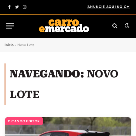
ANUNCIE AQUI NO CM
Facebook
Twitter
Instagram
Início
»
Novo Lote
NAVEGANDO:
NOVO
LOTE
DICAS DO EDITOR