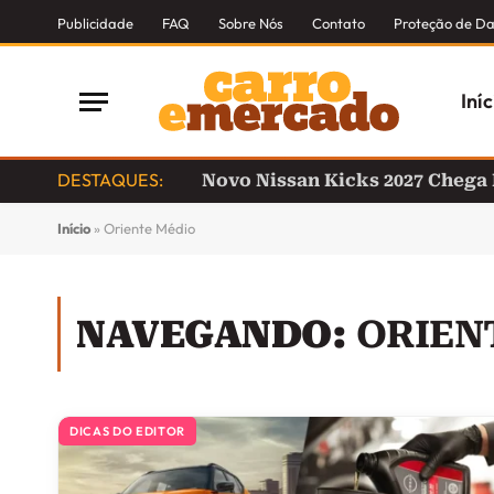
Publicidade
FAQ
Sobre Nós
Contato
Proteção de D
Iníc
DESTAQUES:
Novo Nissan Kicks 2027 Chega
Início
»
Oriente Médio
NAVEGANDO:
ORIEN
DICAS DO EDITOR