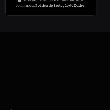
Ao se inscrever, você afirma concordar
com a nossa
Política de Proteção de Dados
.