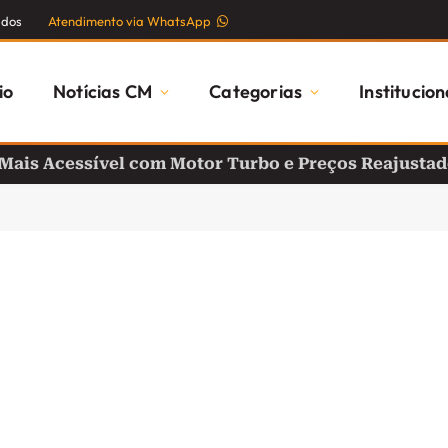
ados
Atendimento via WhatsApp
io
Notícias CM
Categorias
Institucion
 Mais Acessível com Motor Turbo e Preços Reajusta