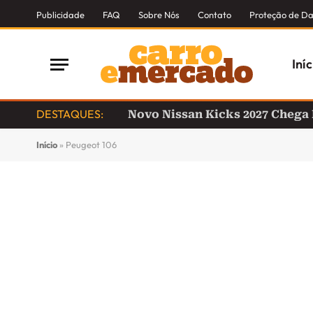
Publicidade
FAQ
Sobre Nós
Contato
Proteção de D
Iníc
DESTAQUES:
Novo Nissan Kicks 2027 Chega
Início
»
Peugeot 106