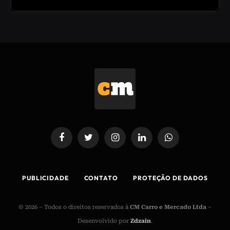
Facebook
Twitter
Instagram
LinkedIn
WhatsApp
PUBLICIDADE
CONTATO
PROTEÇÃO DE DADOS
© 2026 – Todos o direitos reservados à
CM Carro e Mercado Ltda
–
Desenvolvido por
Zdzain
.