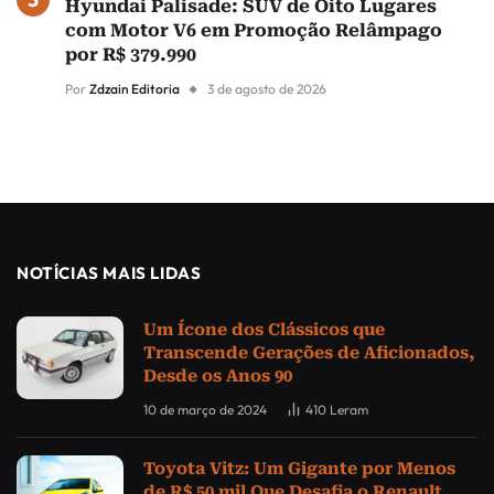
Hyundai Palisade: SUV de Oito Lugares
com Motor V6 em Promoção Relâmpago
por R$ 379.990
Por
Zdzain Editoria
3 de agosto de 2026
NOTÍCIAS MAIS LIDAS
Um Ícone dos Clássicos que
Transcende Gerações de Aficionados,
Desde os Anos 90
10 de março de 2024
410
Leram
Toyota Vitz: Um Gigante por Menos
de R$ 50 mil Que Desafia o Renault