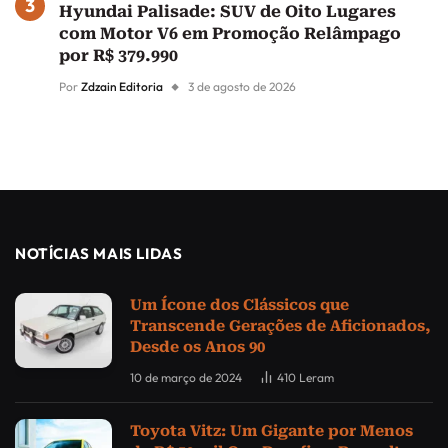
Hyundai Palisade: SUV de Oito Lugares
com Motor V6 em Promoção Relâmpago
por R$ 379.990
Por
Zdzain Editoria
3 de agosto de 2026
NOTÍCIAS MAIS LIDAS
Um Ícone dos Clássicos que
Transcende Gerações de Aficionados,
Desde os Anos 90
10 de março de 2024
410
Leram
Toyota Vitz: Um Gigante por Menos