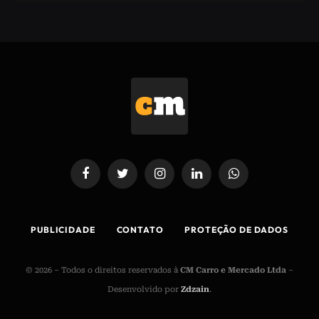
Facebook
Twitter
Instagram
LinkedIn
WhatsApp
PUBLICIDADE
CONTATO
PROTEÇÃO DE DADOS
© 2026 – Todos o direitos reservados à
CM Carro e Mercado Ltda
–
Desenvolvido por
Zdzain
.