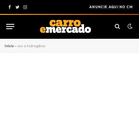
ANUNCIE AQUI NO CM
Facebook
Twitter
Instagram
Início
»
suv a hidrogênio