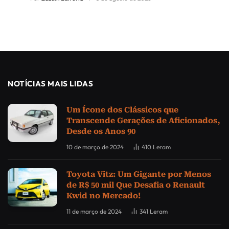
NOTÍCIAS MAIS LIDAS
Um Ícone dos Clássicos que
Transcende Gerações de Aficionados,
Desde os Anos 90
10 de março de 2024
410
Leram
Toyota Vitz: Um Gigante por Menos
de R$ 50 mil Que Desafia o Renault
Kwid no Mercado!
11 de março de 2024
341
Leram