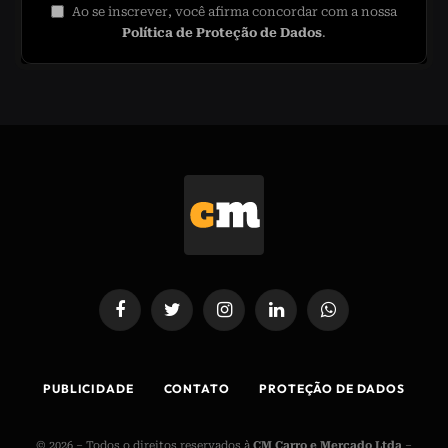
Ao se inscrever, você afirma concordar com a nossa
Política de Proteção de Dados
.
Facebook
Twitter
Instagram
LinkedIn
WhatsApp
PUBLICIDADE
CONTATO
PROTEÇÃO DE DADOS
© 2026 – Todos o direitos reservados à
CM Carro e Mercado Ltda
–