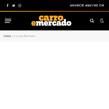
ANUNCIE AQUI NO CM
Facebook
Twitter
Instagram
Início
»
t-cross the town