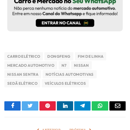
CARRO ELÉTRICO
DONGFENG
FIM DE LINHA
MERCADO AUTOMOTIVO
N7
NISSAN
NISSAN SENTRA
NOTÍCIAS AUTOMOTIVAS
SEDÃ ELÉTRICO
VEÍCULOS ELÉTRICOS
Facebook
Twitter
Pinterest
LinkedIn
Telegram
WhatsApp
E-
mail