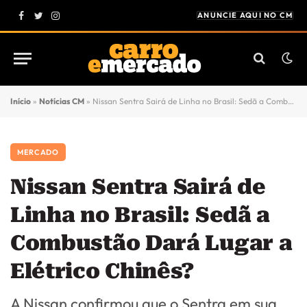
ANUNCIE AQUI NO CM
Facebook
Twitter
Instagram
Início
»
Notícias CM
»
Nissan Sentra Sairá de Linha no Brasil: Sedã a Combustão Dará Lugar a Elétrico Chinês?
MERCADO
Nissan Sentra Sairá de
Linha no Brasil: Sedã a
Combustão Dará Lugar a
Elétrico Chinês?
A Nissan confirmou que o Sentra em sua