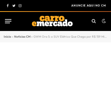
ANUNCIE AQUI NO CM
Facebook
Twitter
Instagram
Início
»
Notícias CM
»
GWM Ora 5: o SUV Elétrico Que Chega por R$ 159 Mil para Acirrar a Guerra de Preços no Segmento