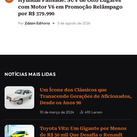
Hyundai Palisade: SUV de Oito Lugares
com Motor V6 em Promoção Relâmpago
por R$ 379.990
Por
Zdzain Editoria
3 de agosto de 2026
NOTÍCIAS MAIS LIDAS
Um Ícone dos Clássicos que
Transcende Gerações de Aficionados,
Desde os Anos 90
10 de março de 2024
410
Leram
Toyota Vitz: Um Gigante por Menos
de R$ 50 mil Que Desafia o Renault