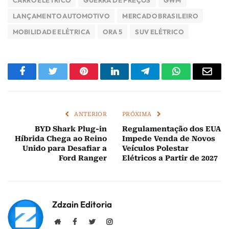
CARRO ELÉTRICO
GUERRA DE PREÇOS
GWM
LANÇAMENTO AUTOMOTIVO
MERCADO BRASILEIRO
MOBILIDADE ELÉTRICA
ORA 5
SUV ELÉTRICO
Facebook
Twitter
Pinterest
LinkedIn
Telegram
WhatsApp
E-
mail
ANTERIOR
PRÓXIMA
BYD Shark Plug-in
Regulamentação dos EUA
Híbrida Chega ao Reino
Impede Venda de Novos
Unido para Desafiar a
Veículos Polestar
Ford Ranger
Elétricos a Partir de 2027
Zdzain Editoria
Website
Facebook
Twitter
Instagram