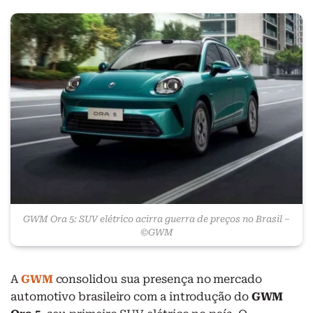
GWM Ora 5: SUV elétrico acirra guerra de preços no Brasil –
©GWM
A
GWM
consolidou sua presença no mercado
automotivo brasileiro com a introdução do
GWM