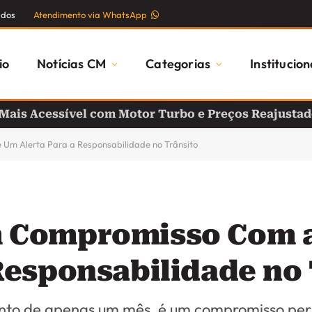
ados
Atendimento via WhatsApp
io
Notícias CM
Categorias
Institucion
 Mais Acessível com Motor Turbo e Preços Reajusta
Um Alerta Para a Responsabilidade no Trânsito
 Compromisso Com a
Responsabilidade no
nto de apenas um mês, é um compromisso pe