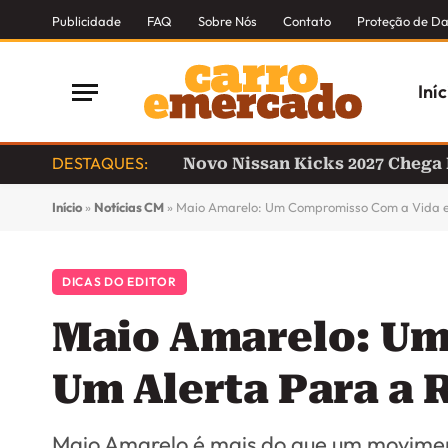
Publicidade
FAQ
Sobre Nós
Contato
Proteção de D
Iníc
DESTAQUES:
Novo Nissan Kicks 2027 Chega
Início
»
Notícias CM
»
Maio Amarelo: Um Compromisso Com a Vida e 
DICAS DO EDITOR
Maio Amarelo: Um
Um Alerta Para a 
Maio Amarelo é mais do que um movime