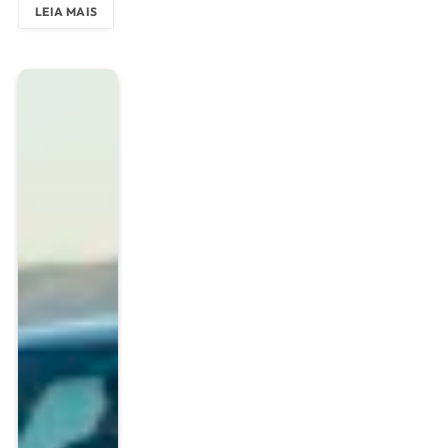
edição fica por conta do tradicional concurso de Pin-Ups,
LEIA MAIS
que elege a representante da simpatia e beleza dos anos
50.