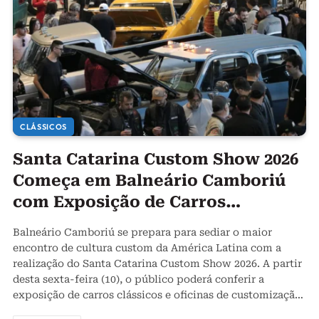
CLÁSSICOS
Santa Catarina Custom Show 2026
Começa em Balneário Camboriú
com Exposição de Carros
Customizados e Concurso de Pin-
Balneário Camboriú se prepara para sediar o maior
ups
encontro de cultura custom da América Latina com a
realização do Santa Catarina Custom Show 2026. A partir
desta sexta-feira (10), o público poderá conferir a
exposição de carros clássicos e oficinas de customização
no Expocentro Júlio Tedesco. O grande destaque desta