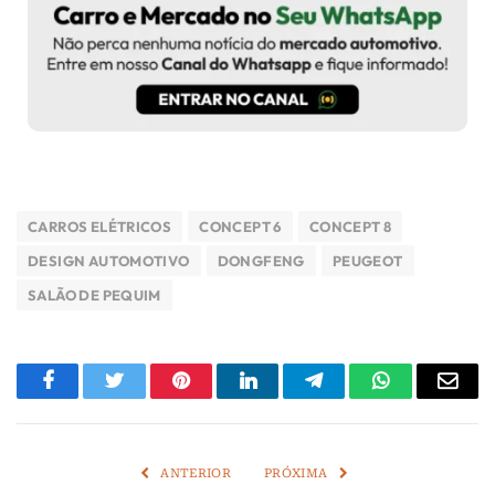
CARROS ELÉTRICOS
CONCEPT 6
CONCEPT 8
DESIGN AUTOMOTIVO
DONGFENG
PEUGEOT
SALÃO DE PEQUIM
Facebook
Twitter
Pinterest
LinkedIn
Telegram
WhatsApp
E-
mail
ANTERIOR
PRÓXIMA