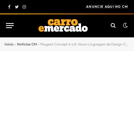
ANUNCIE AQUI NO CM
Facebook
Twitter
Instagram
Início
»
Notícias CM
»
Peugeot Concept 6 e 8: Nova Linguagem de Design Chinesa para o Mercado Global