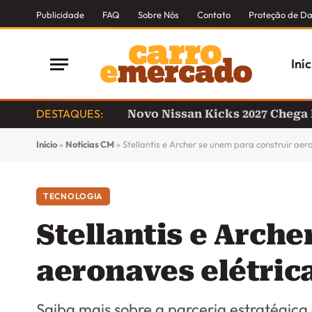
Publicidade
FAQ
Sobre Nós
Contato
Proteção de D
Iníc
DESTAQUES:
Novo Nissan Kicks 2027 Chega
Início
»
Notícias CM
»
Stellantis e Archer se unem para construir aer
TECNOLOGIA
Stellantis e Arche
aeronaves elétric
Saiba mais sobre a parceria estratégic