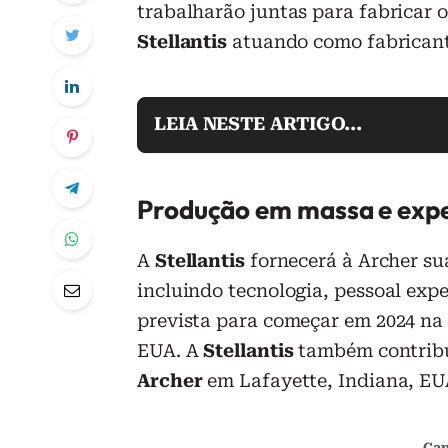
trabalharão juntas para fabricar 
Stellantis
atuando como fabricante
LEIA NESTE ARTIGO...
Produção em massa e exper
A
Stellantis
fornecerá à Archer s
incluindo tecnologia, pessoal exp
prevista para começar em 2024 na
EUA. A
Stellantis
também contribui
Archer
em Lafayette, Indiana, EU
Can