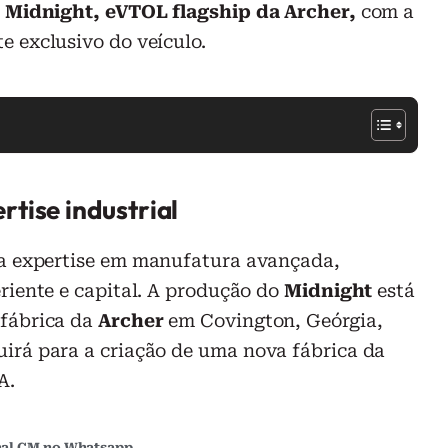
o
Midnight, eVTOL flagship da Archer,
com a
 exclusivo do veículo.
tise industrial
ua expertise em manufatura avançada,
eriente e capital. A produção do
Midnight
está
 fábrica da
Archer
em Covington, Geórgia,
rá para a criação de uma nova fábrica da
A.
al CM no Whatsapp