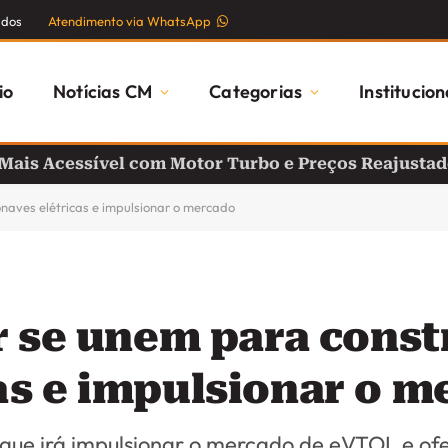
ados
Atendimento via WhatsApp
io
Notícias CM
Categorias
Institucion
 Mais Acessível com Motor Turbo e Preços Reajusta
onaves elétricas e impulsionar o mercado
r se unem para const
as e impulsionar o m
a que irá impulsionar o mercado de eVTOL e o