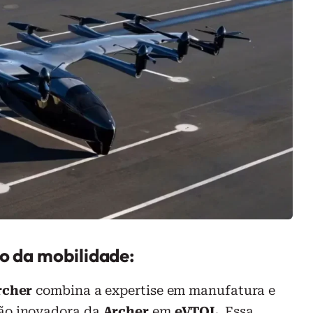
ro da mobilidade:
rcher
combina a expertise em manufatura e
são inovadora da
Archer
em
eVTOL
. Essa