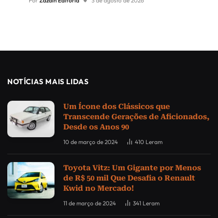
Por
Zdzain Editoria
3 de agosto de 2026
NOTÍCIAS MAIS LIDAS
Um Ícone dos Clássicos que
Transcende Gerações de Aficionados,
Desde os Anos 90
10 de março de 2024
410
Leram
Toyota Vitz: Um Gigante por Menos
de R$ 50 mil Que Desafia o Renault
Kwid no Mercado!
11 de março de 2024
341
Leram