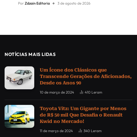
Por
Zdzain Editoria
3 de agosto de 2026
NOTÍCIAS MAIS LIDAS
Um Ícone dos Clássicos que
Transcende Gerações de Aficionados,
Desde os Anos 90
10 de março de 2024
410
Leram
Toyota Vitz: Um Gigante por Menos
de R$ 50 mil Que Desafia o Renault
Kwid no Mercado!
11 de março de 2024
340
Leram