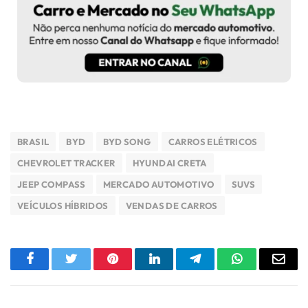
BRASIL
BYD
BYD SONG
CARROS ELÉTRICOS
CHEVROLET TRACKER
HYUNDAI CRETA
JEEP COMPASS
MERCADO AUTOMOTIVO
SUVS
VEÍCULOS HÍBRIDOS
VENDAS DE CARROS
Facebook
Twitter
Pinterest
LinkedIn
Telegram
WhatsApp
E-
mail