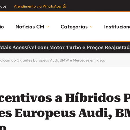
ados
Atendimento via WhatsApp
io
Notícias CM
Categorias
Institucion
 Mais Acessível com Motor Turbo e Preços Reajusta
, Colocando Gigantes Europeus Audi, BMW e Mercedes em Risco
centivos a Híbridos 
es Europeus Audi, 
o