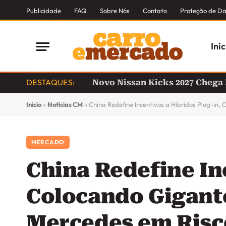
Publicidade
FAQ
Sobre Nós
Contato
Proteção de D
Iníc
DESTAQUES:
Novo Nissan Kicks 2027 Chega
Início
»
Notícias CM
»
China Redefine Incentivos a Híbridos Plug-in
MERCADO
China Redefine In
Colocando Gigant
Mercedes em Risc