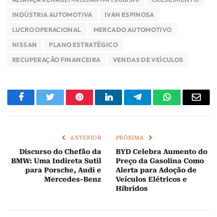
INDÚSTRIA AUTOMOTIVA
IVAN ESPINOSA
LUCRO OPERACIONAL
MERCADO AUTOMOTIVO
NISSAN
PLANO ESTRATÉGICO
RECUPERAÇÃO FINANCEIRA
VENDAS DE VEÍCULOS
Facebook
Twitter
Pinterest
LinkedIn
Telegram
WhatsApp
E-
mail
ANTERIOR
PRÓXIMA
Discurso do Chefão da
BYD Celebra Aumento do
BMW: Uma Indireta Sutil
Preço da Gasolina Como
para Porsche, Audi e
Alerta para Adoção de
Mercedes-Benz
Veículos Elétricos e
Híbridos