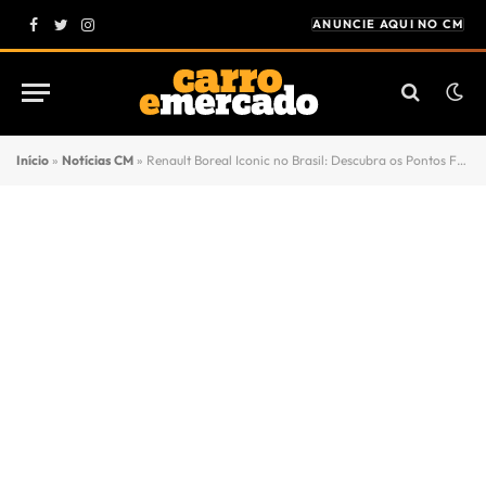
ANUNCIE AQUI NO CM
Facebook
Twitter
Instagram
Início
»
Notícias CM
»
Renault Boreal Iconic no Brasil: Descubra os Pontos Fortes e as Limitações do Novo SUV Médio