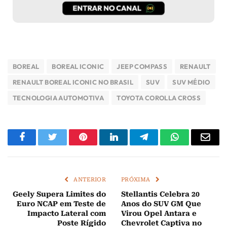
BOREAL
BOREAL ICONIC
JEEP COMPASS
RENAULT
RENAULT BOREAL ICONIC NO BRASIL
SUV
SUV MÉDIO
TECNOLOGIA AUTOMOTIVA
TOYOTA COROLLA CROSS
Facebook
Twitter
Pinterest
LinkedIn
Telegram
WhatsApp
E-
mail
ANTERIOR
PRÓXIMA
Geely Supera Limites do
Stellantis Celebra 20
Euro NCAP em Teste de
Anos do SUV GM Que
Impacto Lateral com
Virou Opel Antara e
Poste Rígido
Chevrolet Captiva no