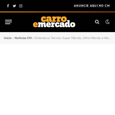
ANUNCIE AQUI NO CM
Facebook
Twitter
Instagram
Início
»
Notícias CM
»
Entenda os Termos: Super Híbrido, Ultra Híbrido e Híbrido Tradicional