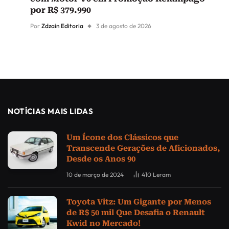
por R$ 379.990
Por
Zdzain Editoria
3 de agosto de 2026
NOTÍCIAS MAIS LIDAS
Um Ícone dos Clássicos que
Transcende Gerações de Aficionados,
Desde os Anos 90
10 de março de 2024
410
Leram
Toyota Vitz: Um Gigante por Menos
de R$ 50 mil Que Desafia o Renault
Kwid no Mercado!