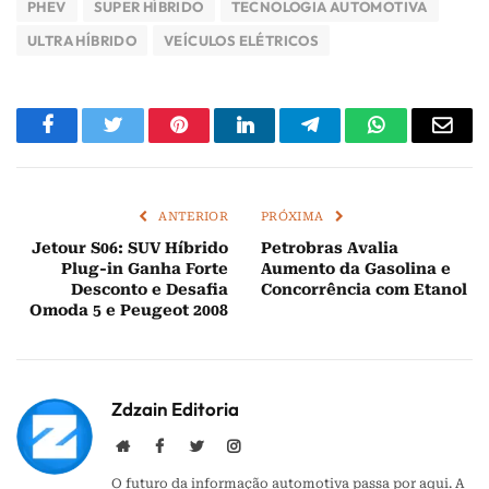
PHEV
SUPER HÍBRIDO
TECNOLOGIA AUTOMOTIVA
ULTRA HÍBRIDO
VEÍCULOS ELÉTRICOS
Facebook
Twitter
Pinterest
LinkedIn
Telegram
WhatsApp
E-
mail
ANTERIOR
PRÓXIMA
Jetour S06: SUV Híbrido
Petrobras Avalia
Plug-in Ganha Forte
Aumento da Gasolina e
Desconto e Desafia
Concorrência com Etanol
Omoda 5 e Peugeot 2008
Zdzain Editoria
Website
Facebook
Twitter
Instagram
O futuro da informação automotiva passa por aqui. A